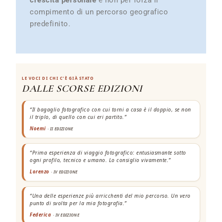
crescita personale
e non per forza il
compimento di un percorso geografico
predefinito.
LE VOCI DI CHI C’È GIÀ STATO
DALLE SCORSE EDIZIONI
“Il bagaglio fotografico con cui torni a casa è il doppio, se non
il triplo, di quello con cui eri partito.”
Noemi
· II EDIZIONE
“Prima esperienza di viaggio fotografico: entusiasmante sotto
ogni profilo, tecnico e umano. Lo consiglio vivamente.”
Lorenzo
· IV EDIZIONE
“Una delle esperienze più arricchenti del mio percorso. Un vero
punto di svolta per la mia fotografia.”
Federica
· IV EDIZIONE