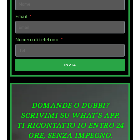
Email
Numero di telefono
INVIA
DOMANDE O DUBBI?
SCRIVIMI SU WHAT’S APP.
TI RICONTATTO IO ENTRO 24
ORE, SENZA IMPEGNO.