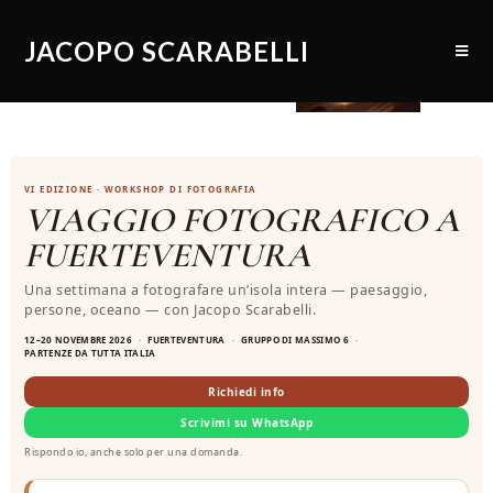
JACOPO SCARABELLI
VI EDIZIONE · WORKSHOP DI FOTOGRAFIA
VIAGGIO FOTOGRAFICO A
FUERTEVENTURA
Una settimana a fotografare un’isola intera — paesaggio,
persone, oceano — con Jacopo Scarabelli.
12–20 NOVEMBRE 2026
FUERTEVENTURA
GRUPPO DI MASSIMO 6
PARTENZE DA TUTTA ITALIA
Richiedi info
Scrivimi su WhatsApp
Rispondo io, anche solo per una domanda.