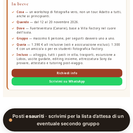
In breve
Cosa
— un workshop di fotografia vero, non un tour. Adatto a tutti,
anche ai principianti.
Quando
— dal 12 al 20 novembre 2026.
Dove
— Fuerteventura (Canarie), base a Villa Factory nel cuore
dell’isola.
Gruppo
— massimo 6 persone, per seguirti davvero uno a uno.
Quota
— 1.390 € all inclusive (voli e assicurazione esclusi). 1.300
€ con un amico/a o per ex studenti Fotografica Factory.
Incluso
— alloggio, tutti i pasti in villa, trasporti, escursione a
Lobos, uscite guidate, editing insieme, attrezzatura Sony da
provare, attestato e tutoring post-viaggio.
Richiedi info
Scrivimi su WhatsApp
Posti
esauriti
· scrivimi per la lista d’attesa di un
eventuale secondo gruppo